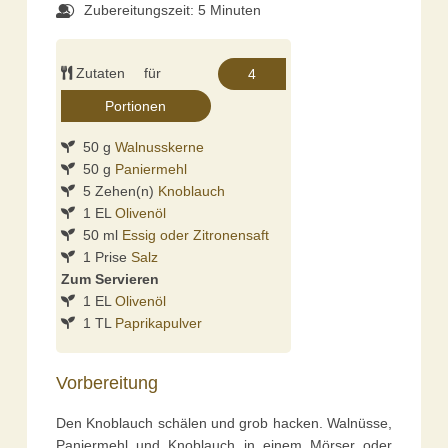
Zubereitungszeit: 5 Minuten
Zutaten für
50 g
Walnusskerne
50 g
Paniermehl
5 Zehen(n)
Knoblauch
1 EL
Olivenöl
50 ml
Essig oder Zitronensaft
1 Prise
Salz
Zum Servieren
1 EL
Olivenöl
1 TL
Paprikapulver
Vorbereitung
Den Knoblauch schälen und grob hacken. Walnüsse,
Paniermehl und Knoblauch in einem Mörser oder