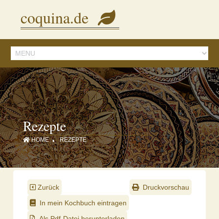
Diese Seite verwendet Cookies, um Inhalte und Anzeigen zu personalisieren.
coquina.de
Mit der Nutzung dieser Webseite stimmen Sie dem zu.
Details ansehen
Rezepte
HOME
REZEPTE
Zurück
Druckvorschau
In mein Kochbuch eintragen
Als Pdf-Datei herunterladen