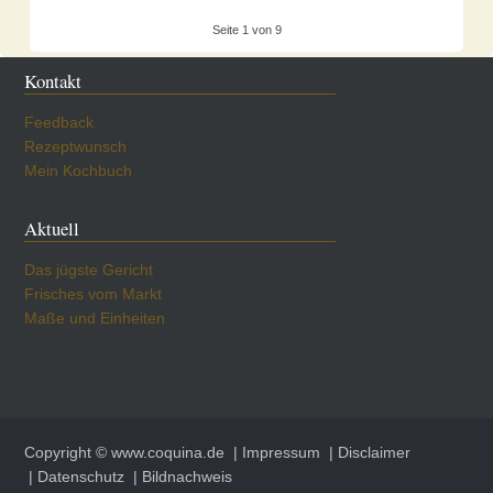
Seite 1 von 9
Kontakt
Feedback
Rezeptwunsch
Mein Kochbuch
Aktuell
Das jügste Gericht
Frisches vom Markt
Maße und Einheiten
Copyright © www.coquina.de
| Impressum
| Disclaimer
| Datenschutz
| Bildnachweis