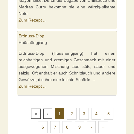
Mayonnaise. Durch die Zugabe von Chilisauce und
Madras Curry bekommt sie eine würzig-pikante
Note.
Zum Rezept ...
Erdnuss-Dipp
Huūshēngjiàng
Erdnuss-Dipp (Huūshēngjiàng) hat einen
reichhaltigen und cremigen Geschmack mit einer
ausgewogenen Mischung aus süß, sauer und
salzig. Oft enthält er auch Schnittlauch und andere
Gewürze, die ihm eine leichte Schärfe ...
Zum Rezept ...
«
‹
1
2
3
4
5
6
7
8
9
›
»