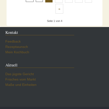
»
Seite 1 von 4
Kontakt
Feedback
Rezeptwunsch
Mein Kochbuch
Aktuell
Das jügste Gericht
Frisches vom Markt
Maße und Einheiten