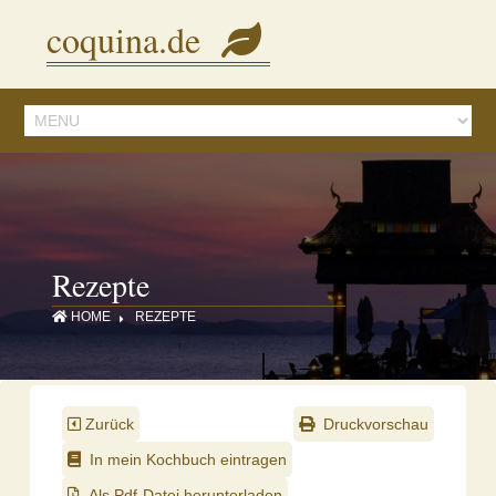
Diese Seite verwendet Cookies, um Inhalte und Anzeigen zu personalisieren.
coquina.de
Mit der Nutzung dieser Webseite stimmen Sie dem zu.
Details ansehen
Rezepte
HOME
REZEPTE
Zurück
Druckvorschau
In mein Kochbuch eintragen
Als Pdf-Datei herunterladen