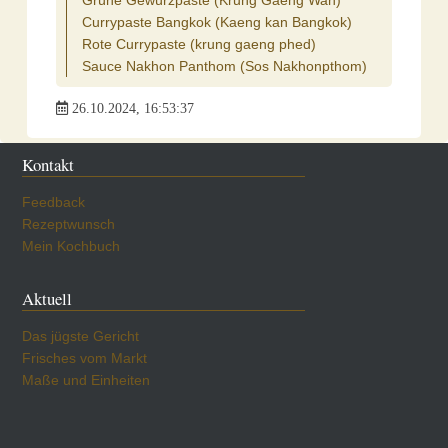
Currypaste Bangkok (Kaeng kan Bangkok)
Rote Currypaste (krung gaeng phed)
Sauce Nakhon Panthom (Sos Nakhonpthom)
26.10.2024, 16:53:37
Kontakt
Feedback
Rezeptwunsch
Mein Kochbuch
Aktuell
Das jügste Gericht
Frisches vom Markt
Maße und Einheiten