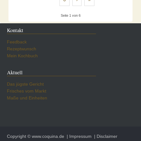
Seite 1 von 6
Kontakt
Feedback
Rezeptwunsch
Mein Kochbuch
Aktuell
Das jügste Gericht
Frisches vom Markt
Maße und Einheiten
Copyright © www.coquina.de
| Impressum
| Disclaimer