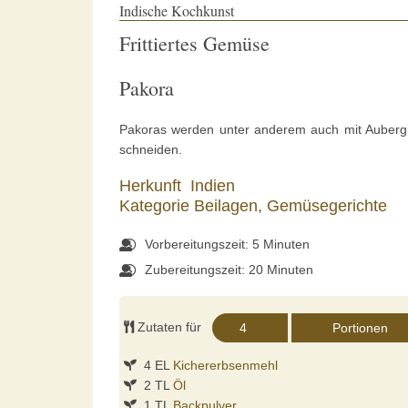
Indische Kochkunst
Frittiertes Gemüse
Pakora
Pakoras werden unter anderem auch mit Aubergine
schneiden.
Herkunft
Indien
Kategorie
Beilagen,
Gemüsegerichte
Vorbereitungszeit: 5 Minuten
Zubereitungszeit: 20 Minuten
Zutaten für
4 EL
Kichererbsenmehl
2 TL
Öl
1 TL
Backpulver