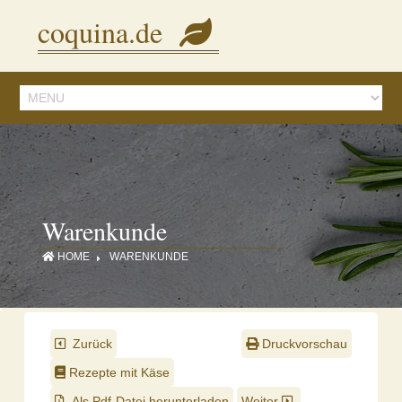
Diese Seite verwendet Cookies, um Inhalte und Anzeigen zu personalisieren.
coquina.de
Mit der Nutzung dieser Webseite stimmen Sie dem zu.
Details ansehen
Warenkunde
HOME
WARENKUNDE
Zurück
Druckvorschau
Rezepte mit Käse
Als Pdf-Datei herunterladen
Weiter