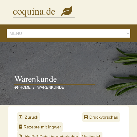
Diese Seite verwendet Cookies, um Inhalte und Anzeigen zu personalisieren.
coquina.de
Mit der Nutzung dieser Webseite stimmen Sie dem zu.
Details ansehen
Warenkunde
HOME
WARENKUNDE
Zurück
Druckvorschau
Rezepte mit Ingwer
Als Pdf-Datei herunterladen
Weiter