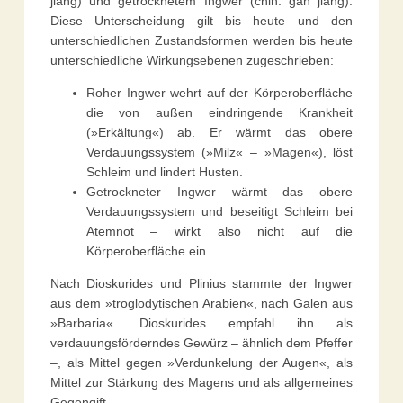
jiang) und getrocknetem Ingwer (chin. gan jiang).
Diese Unterscheidung gilt bis heute und den
unterschiedlichen Zustandsformen werden bis heute
unterschiedliche Wirkungsebenen zugeschrieben:
Roher Ingwer wehrt auf der Körperoberfläche
die von außen eindringende Krankheit
(»Erkältung«) ab. Er wärmt das obere
Verdauungssystem (»Milz« – »Magen«), löst
Schleim und lindert Husten.
Getrockneter Ingwer wärmt das obere
Verdauungssystem und beseitigt Schleim bei
Atemnot – wirkt also nicht auf die
Körperoberfläche ein.
Nach Dioskurides und Plinius stammte der Ingwer
aus dem »troglodytischen Arabien«, nach Galen aus
»Barbaria«. Dioskurides empfahl ihn als
verdauungsförderndes Gewürz – ähnlich dem Pfeffer
–, als Mittel gegen »Verdunkelung der Augen«, als
Mittel zur Stärkung des Magens und als allgemeines
Gegengift.