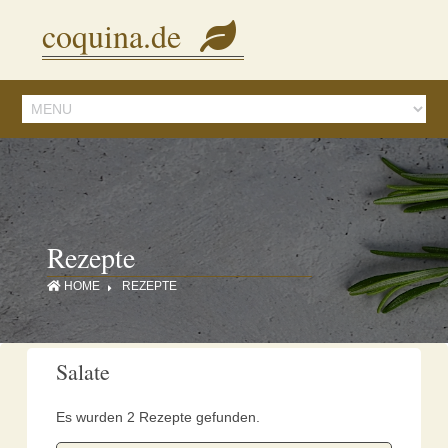
Diese Seite verwendet Cookies, um Inhalte und Anzeigen zu personalisieren.
coquina.de
Mit der Nutzung dieser Webseite stimmen Sie dem zu.
Details ansehen
Rezepte
HOME
REZEPTE
Salate
Es wurden 2 Rezepte gefunden.