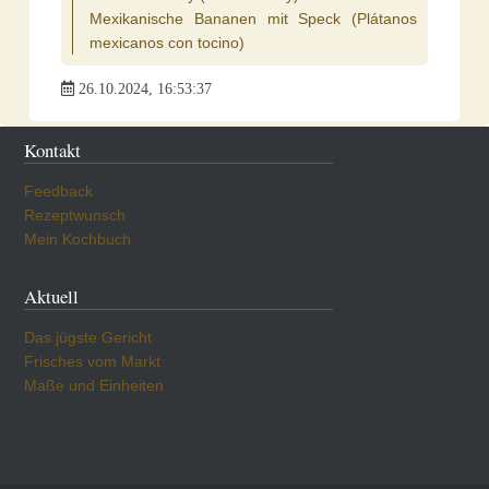
Mexikanische Bananen mit Speck (Plátanos
mexicanos con tocino)
26.10.2024, 16:53:37
Kontakt
Feedback
Rezeptwunsch
Mein Kochbuch
Aktuell
Das jügste Gericht
Frisches vom Markt
Maße und Einheiten