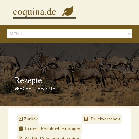
Diese Seite verwendet Cookies, um Inhalte und Anzeigen zu personalisieren.
coquina.de
Mit der Nutzung dieser Webseite stimmen Sie dem zu.
Details ansehen
Rezepte
HOME
REZEPTE
Zurück
Druckvorschau
In mein Kochbuch eintragen
Als Pdf-Datei herunterladen