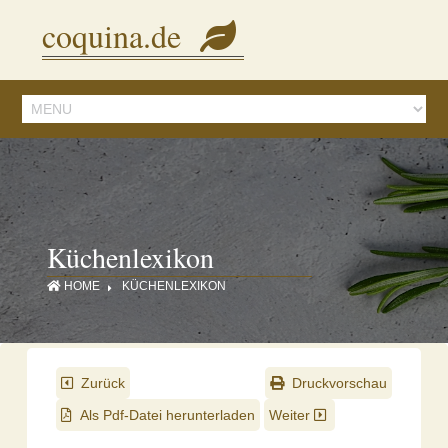
Diese Seite verwendet Cookies, um Inhalte und Anzeigen zu personalisieren.
coquina.de
Mit der Nutzung dieser Webseite stimmen Sie dem zu.
Details ansehen
Küchenlexikon
HOME
KÜCHENLEXIKON
Zurück
Druckvorschau
Als Pdf-Datei herunterladen
Weiter